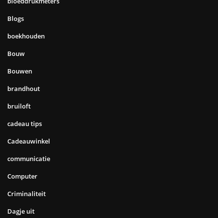
bloeddrukmeters
Blogs
boekhouden
Bouw
Bouwen
brandhout
bruiloft
cadeau tips
Cadeauwinkel
communicatie
Computer
Criminaliteit
Dagje uit