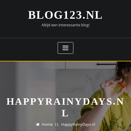
Doorgaan
naar
BLOG123.NL
inhoud
Altijd een interessante blog!
HAPPYRAINYDAYS.N
L
Home
HappyRainyDays.nl