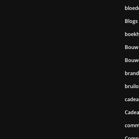
bloed
Blogs
boek
Bouw
Bouw
brand
bruilo
cadea
Cadea
commu
Comp