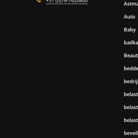
+31 (0)76-7620600
Astm
Auto
Baby
badk
Beaut
bedd
bedri
belast
belas
belas
beveil