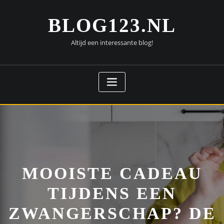
Doorgaan
naar
BLOG123.NL
inhoud
Altijd een interessante blog!
MOOISTE CADEAU
TIJDENS EEN
ZWANGERSCHAP? DE