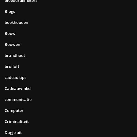
bloeddrukmeters
Blogs
boekhouden
Bouw
Bouwen
brandhout
bruiloft
cadeau tips
Cadeauwinkel
communicatie
Computer
Criminaliteit
Dagje uit