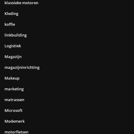
klassieke motoren
Kleding
koffie
linkbuilding
Logistiek
Magazijn
magazijninrichting
Makeup
marketing
matrassen
Microsoft
Modemerk
motorfietsen