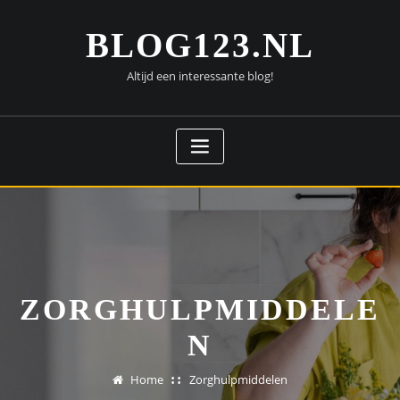
Doorgaan
naar
BLOG123.NL
inhoud
Altijd een interessante blog!
ZORGHULPMIDDELE
N
Home
Zorghulpmiddelen