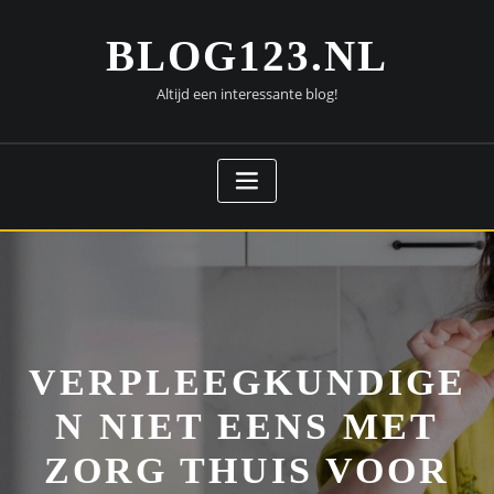
Doorgaan
naar
BLOG123.NL
inhoud
Altijd een interessante blog!
VERPLEEGKUNDIGE
N NIET EENS MET
ZORG THUIS VOOR