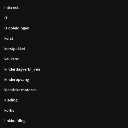
Internet
IT
IT opleidingen
kerst
kerstpakket
keukens
kinderdagverblijven
kinderopvang
klassieke motoren
Kleding
koffie
linkbuilding