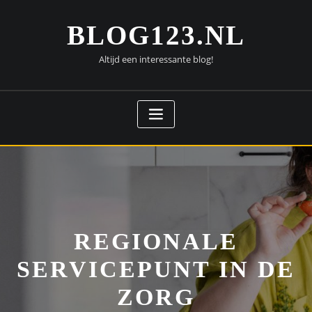
Doorgaan
naar
BLOG123.NL
inhoud
Altijd een interessante blog!
REGIONALE
SERVICEPUNT IN DE
ZORG