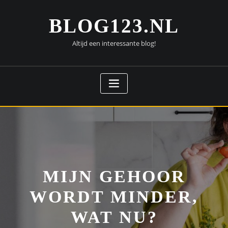
Doorgaan
naar
BLOG123.NL
inhoud
Altijd een interessante blog!
MIJN GEHOOR
WORDT MINDER,
WAT NU?