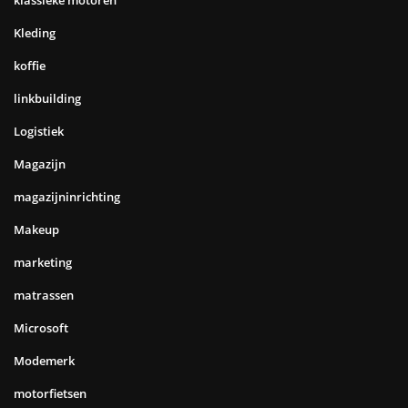
klassieke motoren
Kleding
koffie
linkbuilding
Logistiek
Magazijn
magazijninrichting
Makeup
marketing
matrassen
Microsoft
Modemerk
motorfietsen