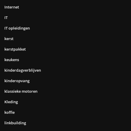
Internet
IT
IT opleidingen
kerst
kerstpakket
keukens
kinderdagverblijven
kinderopvang
klassieke motoren
Kleding
koffie
linkbuilding