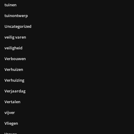
tuinen
tuinontwerp
Uncategorized
veilig varen
veiligheid
Verbouwen
Verhuizen
Verhuizing
Verjaardag
Vertalen
vijver
Vliegen
Vrouw