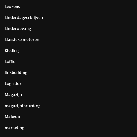
keukens
kinderdagverblijven
kinderopvang
klassieke motoren
Kleding
koffie
linkbuilding
Logistiek
Magazijn
magazijninrichting
Makeup
marketing