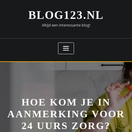
Doorgaan
naar
BLOG123.NL
inhoud
Altijd een interessante blog!
HOE KOM JE IN
AANMERKING VOOR
24 UURS ZORG?