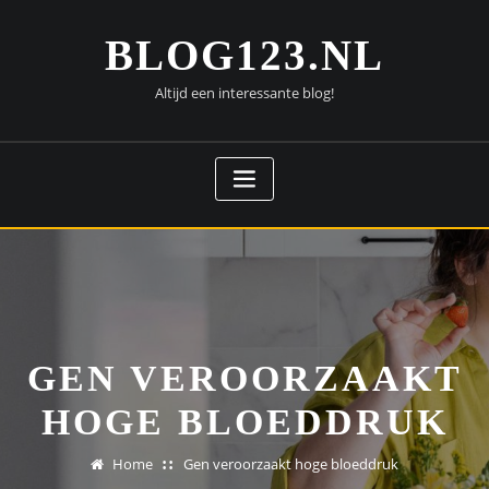
Doorgaan
naar
BLOG123.NL
inhoud
Altijd een interessante blog!
GEN VEROORZAAKT
HOGE BLOEDDRUK
Home
Gen veroorzaakt hoge bloeddruk