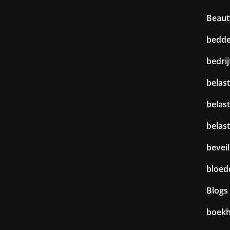
Beaut
bedd
bedri
belast
belas
belas
beveil
bloed
Blogs
boek