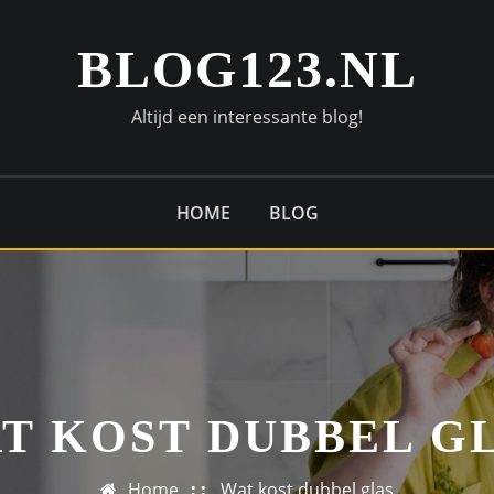
BLOG123.NL
Altijd een interessante blog!
HOME
BLOG
T KOST DUBBEL G
Home
Wat kost dubbel glas