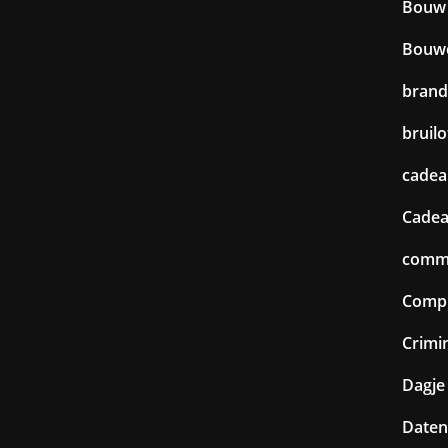
Bouw
Bouw
brand
bruilo
cadea
Cadea
commu
Comp
Crimin
Dagje 
Daten