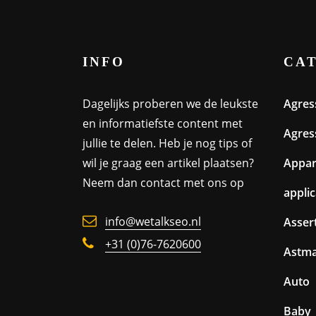
INFO
CA
Dagelijks proberen we de leukste
Agres
en informatiefste content met
Agres
jullie te delen. Heb je nog tips of
wil je graag een artikel plaatsen?
Appa
Neem dan contact met ons op
appli
info@wetalkseo.nl
Assert
+31 (0)76-7620600
Astm
Auto
Baby