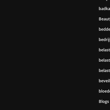
badk
Beaut
bedd
bedri
belast
belas
belas
beveil
bloed
Blogs