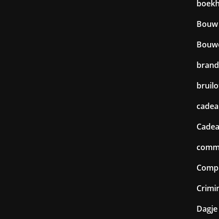
boek
Bouw
Bouw
brand
bruilo
cadea
Cadea
commu
Comp
Crimin
Dagje 