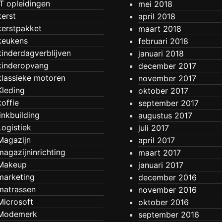
IT opleidingen
mei 2018
kerst
april 2018
kerstpakket
maart 2018
keukens
februari 2018
kinderdagverblijven
januari 2018
kinderopvang
december 2017
klassieke motoren
november 2017
Kleding
oktober 2017
koffie
september 2017
linkbuilding
augustus 2017
Logistiek
juli 2017
Magazijn
april 2017
magazijninrichting
maart 2017
Makeup
januari 2017
marketing
december 2016
matrassen
november 2016
Microsoft
oktober 2016
Modemerk
september 2016