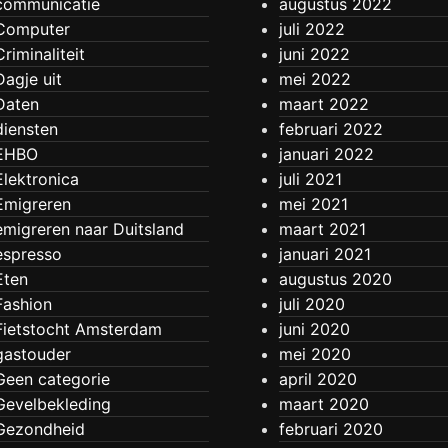
communicatie
augustus 2022
Computer
juli 2022
Criminaliteit
juni 2022
Dagje uit
mei 2022
Daten
maart 2022
diensten
februari 2022
EHBO
januari 2022
Elektronica
juli 2021
Emigreren
mei 2021
emigreren naar Duitsland
maart 2021
espresso
januari 2021
Eten
augustus 2020
Fashion
juli 2020
Fietstocht Amsterdam
juni 2020
gastouder
mei 2020
Geen categorie
april 2020
Gevelbekleding
maart 2020
Gezondheid
februari 2020