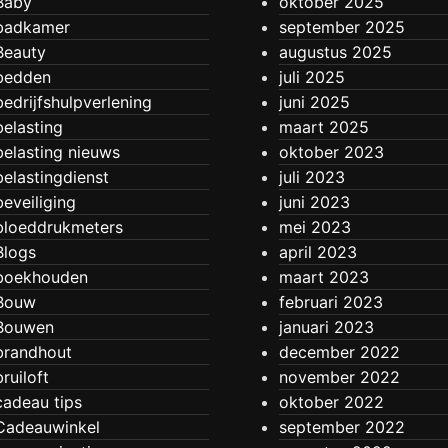
Baby
oktober 2025
badkamer
september 2025
Beauty
augustus 2025
bedden
juli 2025
bedrijfshulpverlening
juni 2025
belasting
maart 2025
belasting nieuws
oktober 2023
belastingdienst
juli 2023
beveiliging
juni 2023
bloeddrukmeters
mei 2023
Blogs
april 2023
boekhouden
maart 2023
Bouw
februari 2023
Bouwen
januari 2023
brandhout
december 2022
bruiloft
november 2022
cadeau tips
oktober 2022
Cadeauwinkel
september 2022