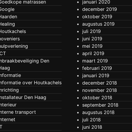
Goedkope matrassen
januari 2020
Google
december 2019
Haarden
oktober 2019
Healing
augustus 2019
Houtkachels
juli 2019
hoveniers
juni 2019
hulpverlening
mei 2019
ICT
april 2019
Inbraakbeveiliging Den
maart 2019
Haag
februari 2019
Informatie
januari 2019
Informatie over Houtkachels
december 2018
Inrichting
november 2018
Installateur Den Haag
oktober 2018
Interieur
september 2018
Interne transport
augustus 2018
Internet
juli 2018
IT
juni 2018