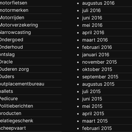
motorfietsen
augustus 2016
motormerken
juli 2016
Motorrijden
juni 2016
Motorverzekering
mei 2016
Narrowcasting
april 2016
Ondergoed
maart 2016
Onderhoud
februari 2016
ontslag
januari 2016
Oracle
november 2015
Ouderen zorg
oktober 2015
Ouders
september 2015
outplacementbureau
augustus 2015
pallets
juli 2015
Pedicure
juni 2015
Politieberichten
mei 2015
producten
april 2015
relatiegeschenk
maart 2015
scheepvaart
februari 2015