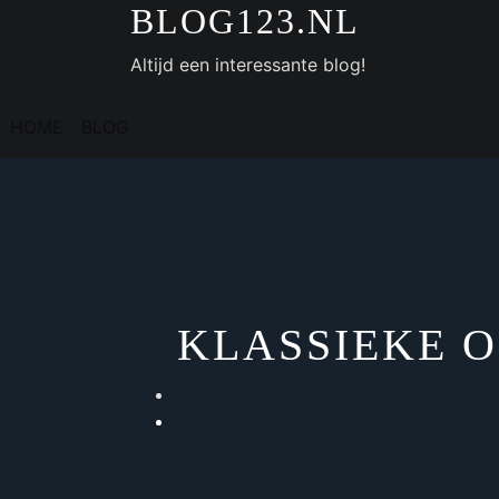
Doorgaan
BLOG123.NL
naar
Altijd een interessante blog!
inhoud
HOME
BLOG
KLASSIEKE 