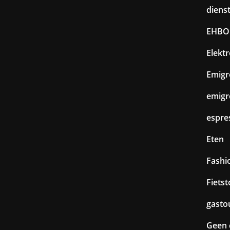
diens
EHBO
Elekt
Emigr
emigr
espre
Eten
Fashi
Fiets
gasto
Geen 