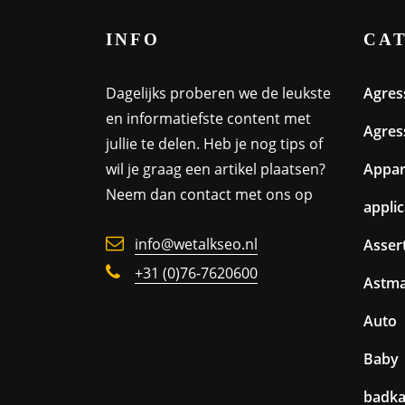
INFO
CA
Dagelijks proberen we de leukste
Agres
en informatiefste content met
Agres
jullie te delen. Heb je nog tips of
wil je graag een artikel plaatsen?
Appa
Neem dan contact met ons op
appli
info@wetalkseo.nl
Assert
+31 (0)76-7620600
Astm
Auto
Baby
badk