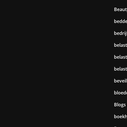
Beaut
bedd
bedri
belast
belas
belas
beveil
bloed
Blogs
boek