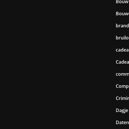
Bouw
Bouw
brand
bruilo
cadea
Cadea
commu
Comp
Crimin
Dagje 
Daten