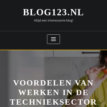
Doorgaan
naar
BLOG123.NL
inhoud
Altijd een interessante blog!
VOORDELEN VAN
WERKEN IN DE
TECHNIEKSECTOR