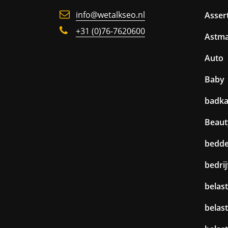
info@wetalkseo.nl
Assert
+31 (0)76-7620600
Astm
Auto
Baby
badk
Beaut
bedd
bedri
belast
belas