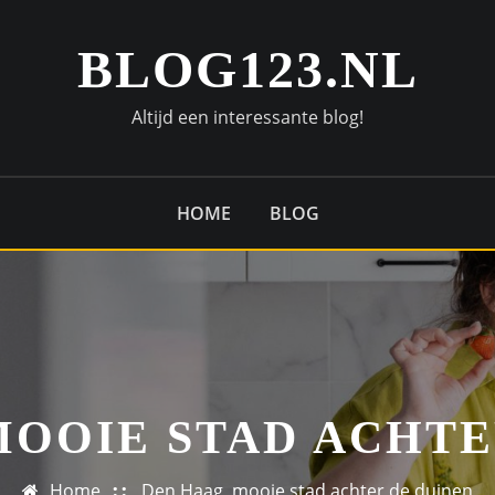
BLOG123.NL
Altijd een interessante blog!
HOME
BLOG
MOOIE STAD ACHTE
Home
Den Haag, mooie stad achter de duinen