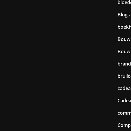
bloed
Blogs
boek
Bouw
Bouw
brand
bruilo
cadea
Cadea
commu
Comp