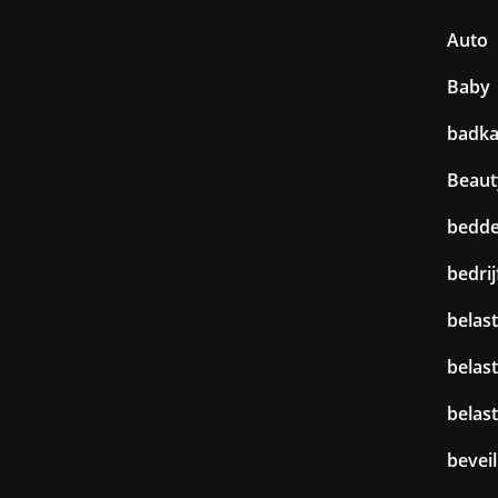
Auto
Baby
badk
Beaut
bedd
bedri
belast
belas
belas
beveil