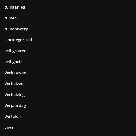
tuinaanleg
tuinen
tuinontwerp
Uncategorized
veilig varen
veiligheid
Verbouwen
Verhuizen
Verhuizing
Verjaardag
Vertalen
vijver