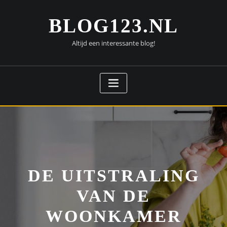
Doorgaan
naar
BLOG123.NL
inhoud
Altijd een interessante blog!
DE UITSTRALING
VAN DE
WOONKAMER