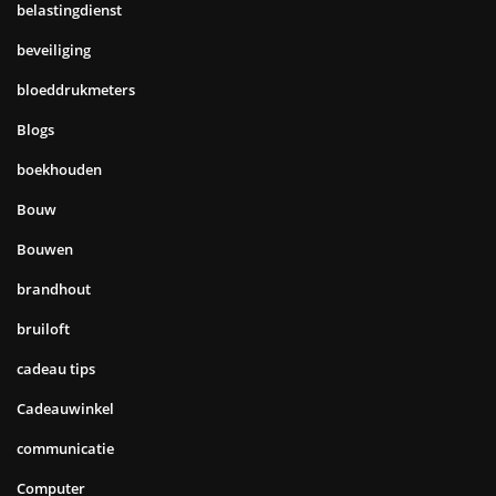
belastingdienst
beveiliging
bloeddrukmeters
Blogs
boekhouden
Bouw
Bouwen
brandhout
bruiloft
cadeau tips
Cadeauwinkel
communicatie
Computer