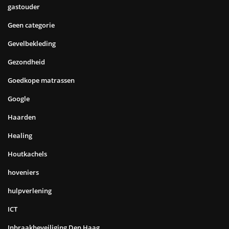
gastouder
Geen categorie
Gevelbekleding
Gezondheid
Goedkope matrassen
Google
Haarden
Healing
Houtkachels
hoveniers
hulpverlening
ICT
Inbraakbeveiliging Den Haag