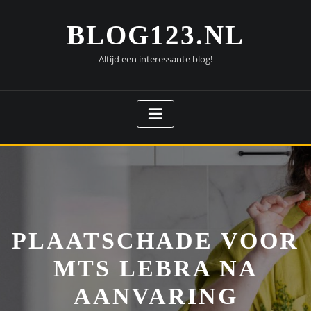
Doorgaan
naar
BLOG123.NL
inhoud
Altijd een interessante blog!
PLAATSCHADE VOOR
MTS LEBRA NA
AANVARING