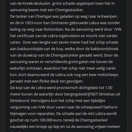
van de Kreekraksluizen grote schade opgelopen toen het in
aanvaring kwam met een Chemgastanker.
De tanker van Chemgas was geladen op weg naar Antwerpen,
en de in 1953 voor Van Ommeren gebouwde Lebra was zonder
lading op weg naar Rotterdam. Na de aanvaring werd door IVW
het certificaat van de Lebra ingetrokken en mocht niet verder
varen. Over een lengte van zeven meter had het schip schade
aan bakboordzijde van de kop, welke door de bakboordshoek
van de duwkop van de Chemgastanker geraakt werd. Door de
aanvaring waren er verschillende grote gaten net boven de
waterlijn ontstaan, waardoor het schip niet meer veilig varen
kon. Kort daarna werd de Lebra ook nog een keer midscheeps
geraakt met een flinke deuk ten gevolgen.
De kop van de Lebra werd provisorisch dichtgelast tot 1,50
meter boven de waterlijn door bergingsbedrijf BST Dintelsas uit
Dinteloord. Vervolgens kon het schip met een tijdelijke
vergunning van IVW door varen naar de scheepswerf Gelria in
Nijmegen voor reparaties. De schade aan de mts Lebra wordt
geschat op ruim 100.000 euro, terwijl de Chemgastanker
nauwelijks een krasje op liep en na de aanvaring vrijwel meteen