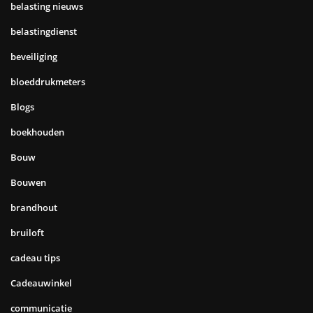
belasting nieuws
belastingdienst
beveiliging
bloeddrukmeters
Blogs
boekhouden
Bouw
Bouwen
brandhout
bruiloft
cadeau tips
Cadeauwinkel
communicatie