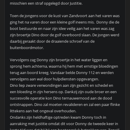
misschien een straf opgelegd door Justitie.
Toen de jongens voor de kust van Zandvoort aan het varen was
ging het na varen door een kleine golf ineens mis. Donny die de
boot bestuurde en naar zijn idee veilig aan het varen was zag
zijn broertje Dino door de golf overboord slaan. De jongen werd
daarbij geraakt door de draaiende schroef van de
buitenboordmotor.
Vervolgens zag Donny zijn broertje in het water liggen en
sprong hem achterna, waarna hij hem met ernstige bloedingen
terug aan boord kreeg. Vandaar belde Donny 112 en werden
vervolgens aan wal door hulpdiensten opgevangen.
Dino liep zware verwondingen aan zijn gezicht en schedel en
een bloeding in zijn hersens op. Dankzij zijn oude broer en een
succesvolle operatie kon Dino ternauwernood aan de dood
ontstnappen. Dino zal moeten revalideren en zal een paar flinke
littekens aan het ongeval overhouden.
Ondanks zijn heldhaftige optreden kwam Donny toch in
aanraking met justitie omdat dit voor Donny de tweede keer in
korte tijd was dat hij bij een bootongeluk betrokken was. Terwijl