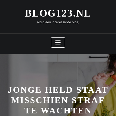
Doorgaan
naar
BLOG123.NL
inhoud
Altijd een interessante blog!
JONGE HELD STAAT
MISSCHIEN STRAF
TE WACHTEN