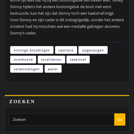
Donny tijdens het andere bootongeluk de boot niet eens
bestuurde, kan het zijn dat Donny toch een taakstraf krijgt.
Voor Donny en zijn vader is dit onbegrijpelijk, zonder het andere
incident had hij misschien wel een medaille gekregen alvorens
Donny’s vader.
ernstige bloedingen
operatie
opgevangen
overboord
revalideren
taakstraf
verwondingen
water
ZOEKEN
Ga