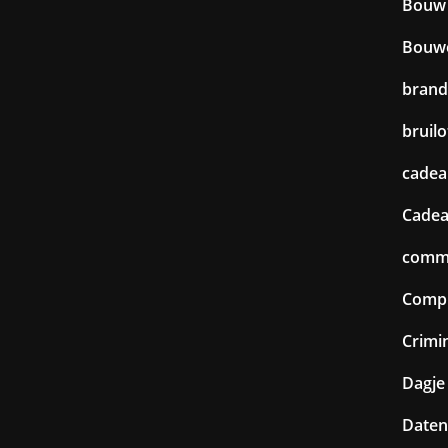
Bouw
Bouw
brand
bruilo
cadea
Cadea
commu
Comp
Crimin
Dagje 
Daten