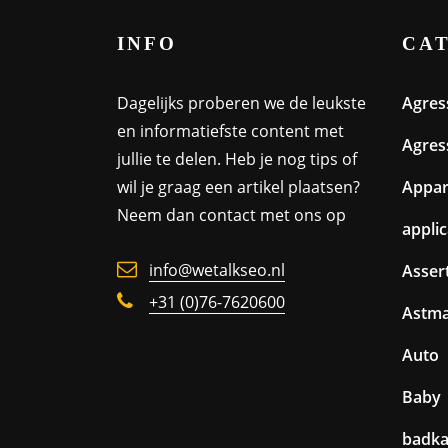
INFO
CA
Dagelijks proberen we de leukste
Agres
en informatiefste content met
Agres
jullie te delen. Heb je nog tips of
wil je graag een artikel plaatsen?
Appa
Neem dan contact met ons op
appli
info@wetalkseo.nl
Assert
+31 (0)76-7620600
Astm
Auto
Baby
badk