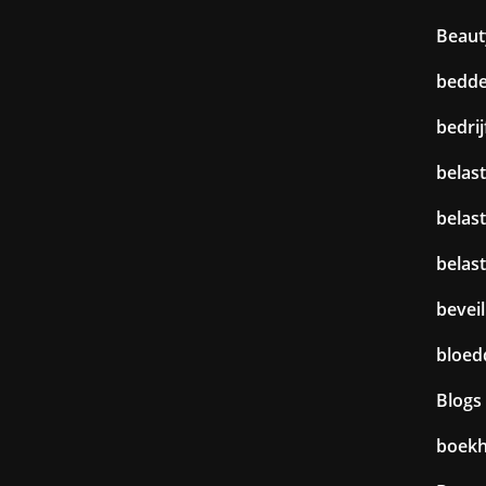
Beaut
bedd
bedri
belast
belas
belas
beveil
bloed
Blogs
boek