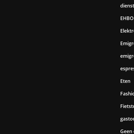
diens
EHBO
Elekt
Emigr
emigr
espre
Eten
Fashi
Fiets
gasto
Geen 