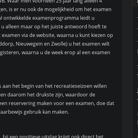
. Waar men voorheen 25 jaar lang alleen 4
eggen, is er nu ook de mogelijkheid om het examen
ciaal ontwikkelde examenprogramma leidt u
u alleen maar op het juiste antwoord hoeft te
et examen via de website, waarna u kunt kiezen op
fddorp, Nieuwegein en Zwolle) u het examen wilt
registeren, waarna u de week erop al een examen
aan het begin van het recreatieseizoen willen
en daarom het drukste zijn, waardoor de
 u een reservering maken voor een examen, doe dat
 vaarbewijs gebruik kan maken.
bij een positieve uitslag krijgt ook direct het