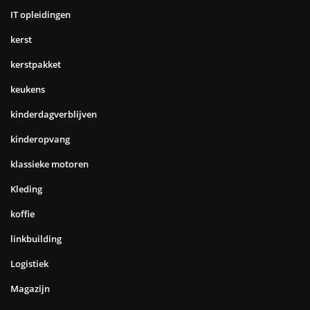
IT opleidingen
kerst
kerstpakket
keukens
kinderdagverblijven
kinderopvang
klassieke motoren
Kleding
koffie
linkbuilding
Logistiek
Magazijn