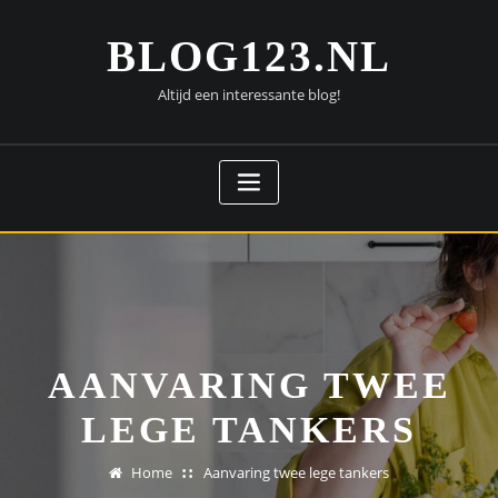
Doorgaan
naar
BLOG123.NL
inhoud
Altijd een interessante blog!
AANVARING TWEE
LEGE TANKERS
Home
Aanvaring twee lege tankers