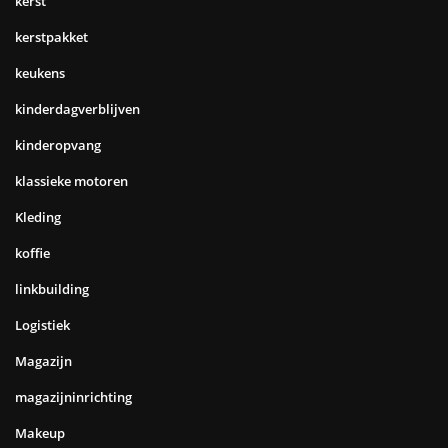
kerst
kerstpakket
keukens
kinderdagverblijven
kinderopvang
klassieke motoren
Kleding
koffie
linkbuilding
Logistiek
Magazijn
magazijninrichting
Makeup