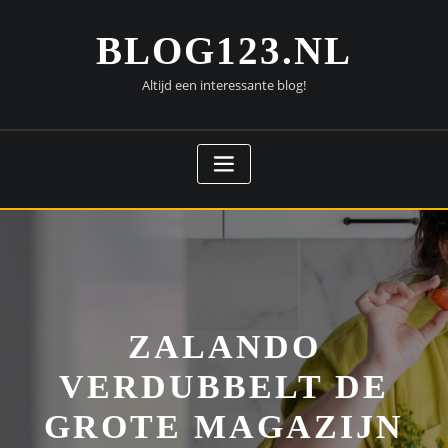
Doorgaan
naar
BLOG123.NL
inhoud
Altijd een interessante blog!
ZALANDO
VERDUBBELT DE
GROTE MAGAZIJN