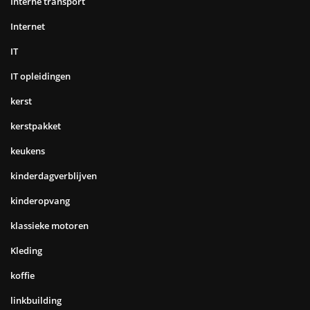
Interne transport
Internet
IT
IT opleidingen
kerst
kerstpakket
keukens
kinderdagverblijven
kinderopvang
klassieke motoren
Kleding
koffie
linkbuilding