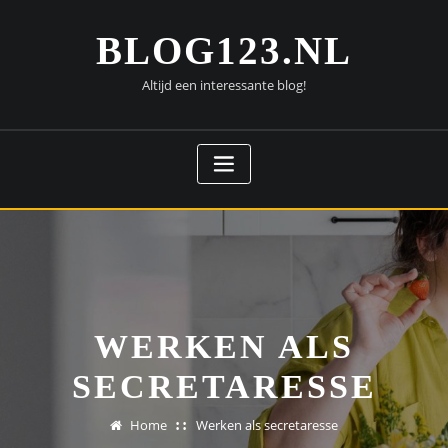
Doorgaan
naar
BLOG123.NL
inhoud
Altijd een interessante blog!
WERKEN ALS
SECRETARESSE
Home
Werken als secretaresse