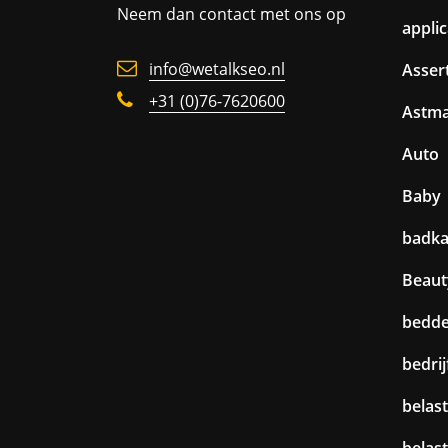
Neem dan contact met ons op
appli
info@wetalkseo.nl
Assert
+31 (0)76-7620600
Astm
Auto
Baby
badk
Beaut
bedd
bedri
belast
belas