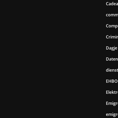
Cadea
commu
Comp
Crimin
Dagje 
Daten
diens
EHBO
Elekt
Emigr
emigr