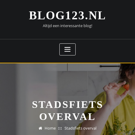
Doorgaan
naar
BLOG123.NL
inhoud
Altijd een interessante blog!
STADSFIETS
OVERVAL
Home
Stadsfiets overval