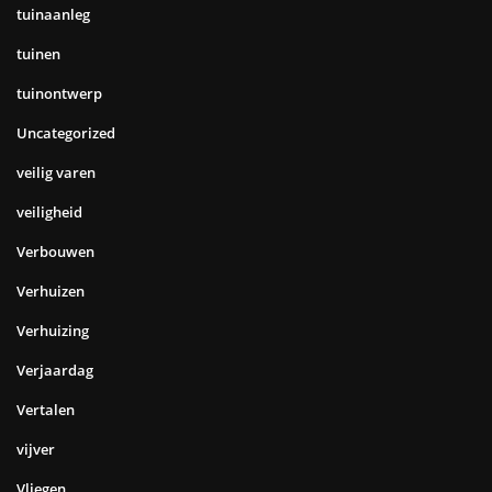
tuinaanleg
tuinen
tuinontwerp
Uncategorized
veilig varen
veiligheid
Verbouwen
Verhuizen
Verhuizing
Verjaardag
Vertalen
vijver
Vliegen