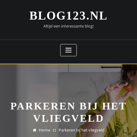
Doorgaan
naar
BLOG123.NL
inhoud
Altijd een interessante blog!
PARKEREN BIJ HET
VLIEGVELD
Home
Parkeren bij het vliegveld