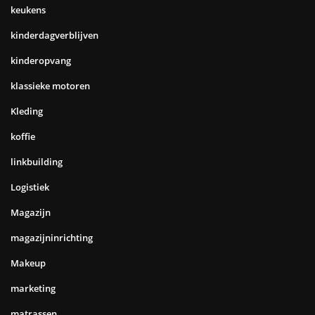
keukens
kinderdagverblijven
kinderopvang
klassieke motoren
Kleding
koffie
linkbuilding
Logistiek
Magazijn
magazijninrichting
Makeup
marketing
matrassen