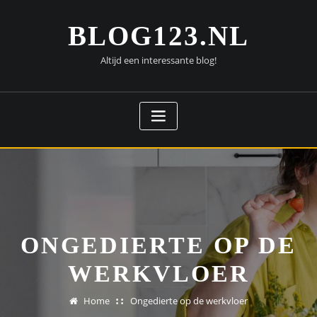
Doorgaan
naar
BLOG123.NL
inhoud
Altijd een interessante blog!
ONGEDIERTE OP DE
WERKVLOER
Home
Ongedierte op de werkvloer