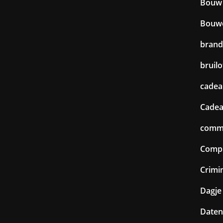
Bouw
Bouw
brand
bruilo
cadea
Cadea
commu
Comp
Crimin
Dagje 
Daten