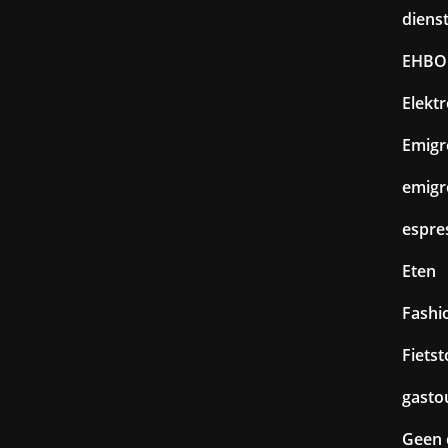
diens
EHBO
Elekt
Emigr
emigr
espre
Eten
Fashi
Fiets
gasto
Geen 