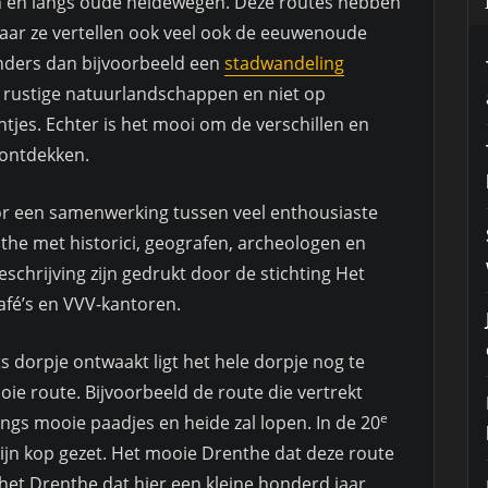
n en langs oude heidewegen. Deze routes hebben
maar ze vertellen ook veel ook de eeuwenoude
nders dan bijvoorbeeld een
stadwandeling
op rustige natuurlandschappen en niet op
tjes. Echter is het mooi om de verschillen en
 ontdekken.
r een samenwerking tussen veel enthousiaste
the met historici, geografen, archeologen en
chrijving zijn gedrukt door de stichting Het
café’s en VVV-kantoren.
ts dorpje ontwaakt ligt het hele dorpje nog te
ooie route. Bijvoorbeeld de route die vertrekt
e
angs mooie paadjes en heide zal lopen. In de 20
ijn kop gezet. Het mooie Drenthe dat deze route
n het Drenthe dat hier een kleine honderd jaar