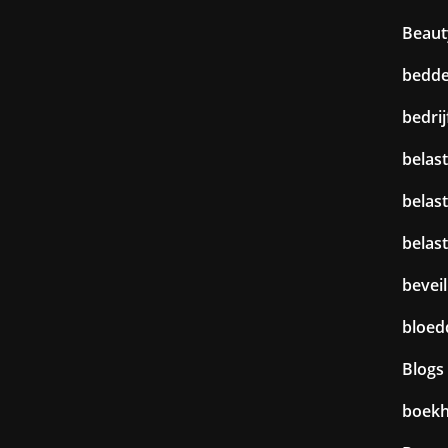
Beaut
bedd
bedri
belast
belas
belas
beveil
bloed
Blogs
boek