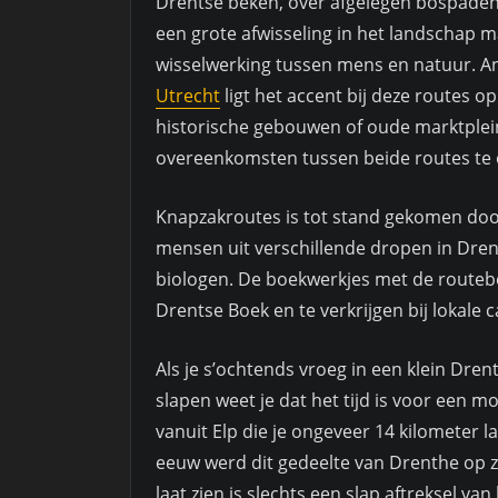
Drentse beken, over afgelegen bospade
een grote afwisseling in het landschap 
wisselwerking tussen mens en natuur. A
Utrecht
ligt het accent bij deze routes 
historische gebouwen of oude marktplein
overeenkomsten tussen beide routes te
Knapzakroutes is tot stand gekomen doo
mensen uit verschillende dropen in Dren
biologen. De boekwerkjes met de routebes
Drentse Boek en te verkrijgen bij lokale 
Als je s’ochtends vroeg in een klein Dren
slapen weet je dat het tijd is voor een m
vanuit Elp die je ongeveer 14 kilometer l
eeuw werd dit gedeelte van Drenthe op z
laat zien is slechts een slap aftreksel va