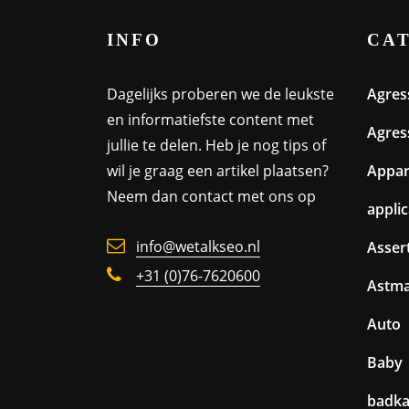
INFO
CA
Dagelijks proberen we de leukste
Agres
en informatiefste content met
Agres
jullie te delen. Heb je nog tips of
wil je graag een artikel plaatsen?
Appa
Neem dan contact met ons op
appli
info@wetalkseo.nl
Assert
+31 (0)76-7620600
Astm
Auto
Baby
badk