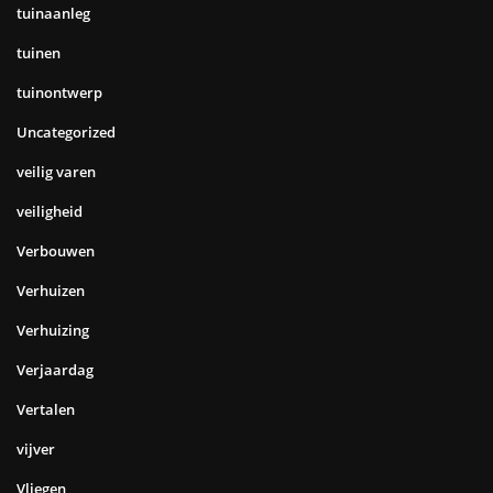
tuinaanleg
tuinen
tuinontwerp
Uncategorized
veilig varen
veiligheid
Verbouwen
Verhuizen
Verhuizing
Verjaardag
Vertalen
vijver
Vliegen