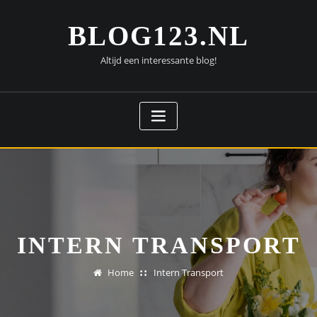
Doorgaan
naar
BLOG123.NL
inhoud
Altijd een interessante blog!
INTERN TRANSPORT
Home
Intern Transport