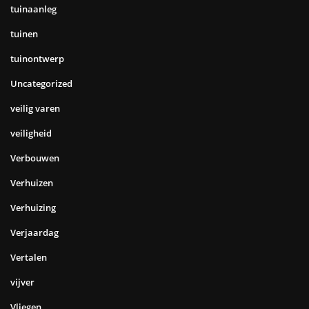
tuinaanleg
tuinen
tuinontwerp
Uncategorized
veilig varen
veiligheid
Verbouwen
Verhuizen
Verhuizing
Verjaardag
Vertalen
vijver
Vliegen