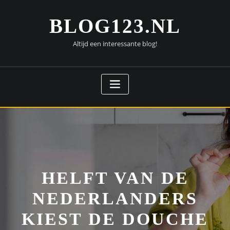
Doorgaan
naar
BLOG123.NL
inhoud
Altijd een interessante blog!
HELFT VAN DE
NEDERLANDERS
KIEST DE DOUCHE