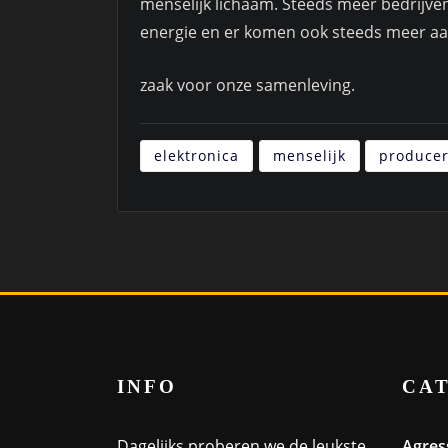
menselijk lichaam. Steeds meer bedrijv
energie en er komen ook steeds meer aan
zaak voor onze samenleving.
elektronica
menselijk
produce
INFO
CA
Dagelijks proberen we de leukste
Agres