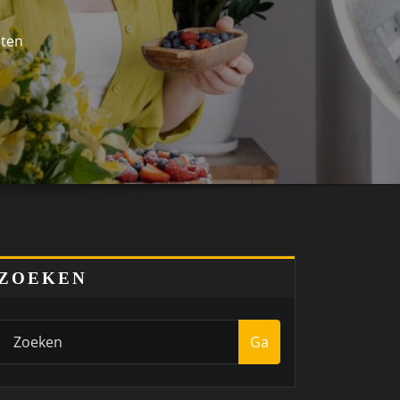
nten
ZOEKEN
Ga