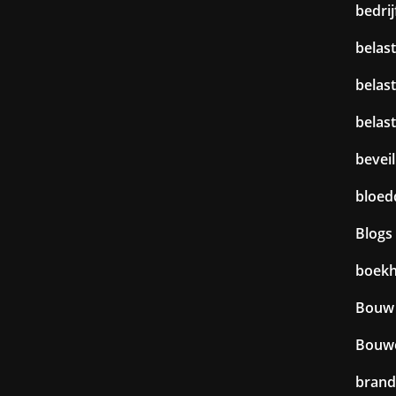
bedri
belast
belas
belas
beveil
bloed
Blogs
boek
Bouw
Bouw
brand