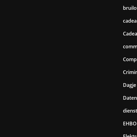
bruilo
cadea
Cadea
commu
Comp
Crimin
Dagje 
Daten
diens
EHBO
Elekt