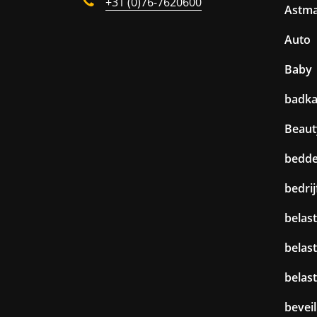
+31 (0)76-7620600
Astm
Auto
Baby
badk
Beaut
bedd
bedri
belast
belas
belas
beveil