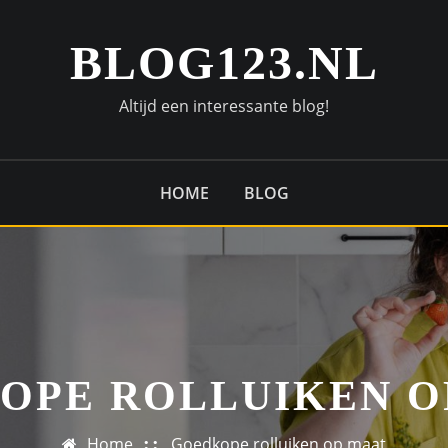
BLOG123.NL
Altijd een interessante blog!
HOME
BLOG
OPE ROLLUIKEN O
Home
Goedkope rolluiken op maat