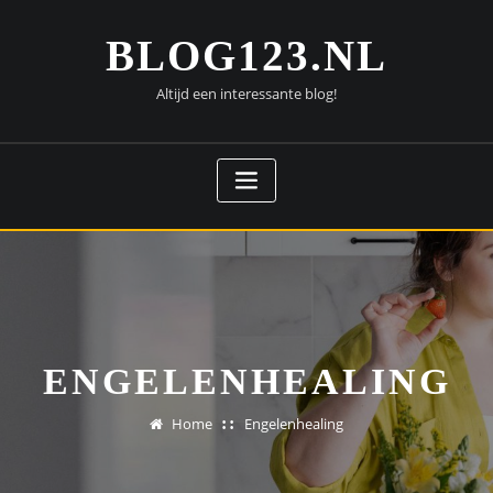
Doorgaan
naar
BLOG123.NL
inhoud
Altijd een interessante blog!
ENGELENHEALING
Home
Engelenhealing