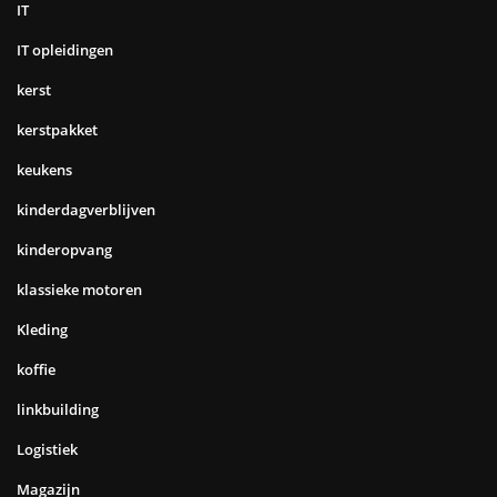
IT
IT opleidingen
kerst
kerstpakket
keukens
kinderdagverblijven
kinderopvang
klassieke motoren
Kleding
koffie
linkbuilding
Logistiek
Magazijn