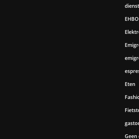
diens
EHBO
Elekt
Emigr
emigr
espre
Eten
Fashi
Fiets
gasto
Geen 