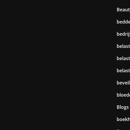
Beaut
bedd
bedri
belast
belas
belas
beveil
bloed
Blogs
boek