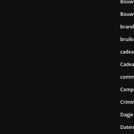
Bouw
Bouw
brand
bruilo
cadea
Cadea
commu
Comp
Crimin
Dagje 
Daten