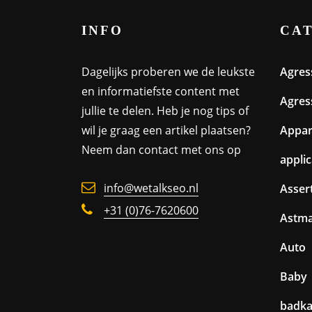
INFO
CA
Dagelijks proberen we de leukste
Agres
en informatiefste content met
Agres
jullie te delen. Heb je nog tips of
wil je graag een artikel plaatsen?
Appa
Neem dan contact met ons op
appli
info@wetalkseo.nl
Assert
+31 (0)76-7620600
Astm
Auto
Baby
badk