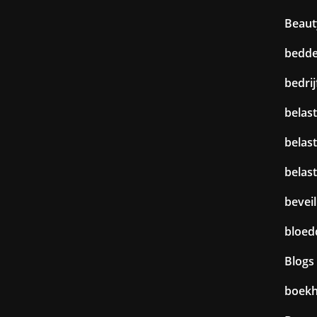
Beaut
bedd
bedri
belast
belas
belas
beveil
bloed
Blogs
boek