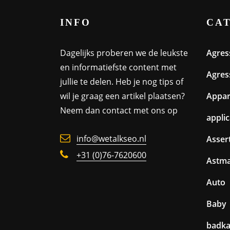
INFO
CA
Dagelijks proberen we de leukste
Agres
en informatiefste content met
Agres
jullie te delen. Heb je nog tips of
wil je graag een artikel plaatsen?
Appa
Neem dan contact met ons op
appli
info@wetalkseo.nl
Assert
+31 (0)76-7620600
Astm
Auto
Baby
badk