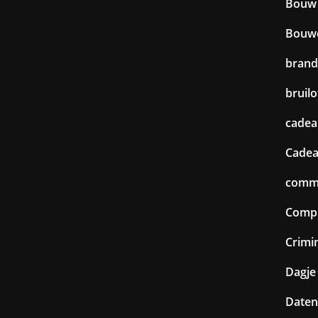
Bouw
Bouw
brand
bruilo
cadea
Cadea
commu
Comp
Crimin
Dagje 
Daten