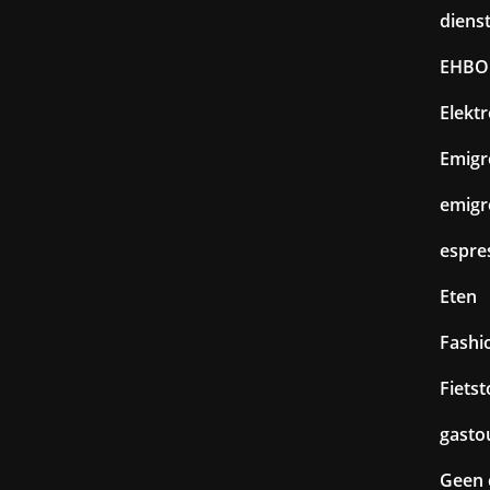
diens
EHBO
Elekt
Emigr
emigr
espre
Eten
Fashi
Fiets
gasto
Geen 