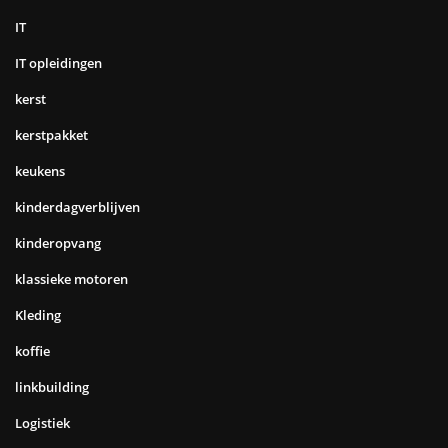
IT
IT opleidingen
kerst
kerstpakket
keukens
kinderdagverblijven
kinderopvang
klassieke motoren
Kleding
koffie
linkbuilding
Logistiek