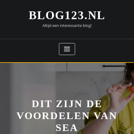
Doorgaan
naar
BLOG123.NL
inhoud
Altijd een interessante blog!
DIT ZIJN DE
VOORDELEN VAN
SEA