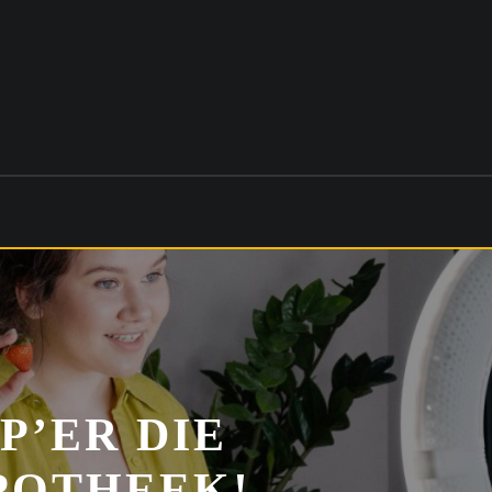
P’ER DIE
POTHEEK!