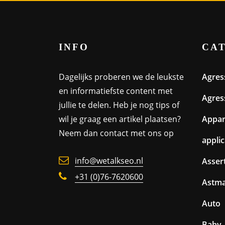
INFO
CA
Dagelijks proberen we de leukste
Agres
en informatiefste content met
Agres
jullie te delen. Heb je nog tips of
wil je graag een artikel plaatsen?
Appa
Neem dan contact met ons op
appli
info@wetalkseo.nl
Assert
+31 (0)76-7620600
Astm
Auto
Baby