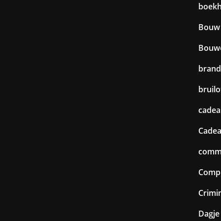
boek
Bouw
Bouw
brand
bruilo
cadea
Cadea
commu
Comp
Crimin
Dagje 