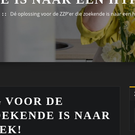
Dé oplossing voor de ZZP’er die zoekende is naar een 
G VOOR DE
OEKENDE IS NAAR
EK!