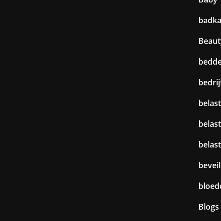
badk
Beaut
bedd
bedri
belast
belas
belas
beveil
bloed
Blogs