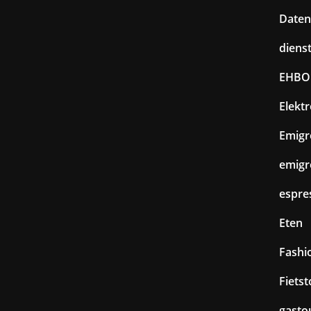
Daten
diens
EHBO
Elekt
Emigr
emigr
espre
Eten
Fashi
Fiets
gasto