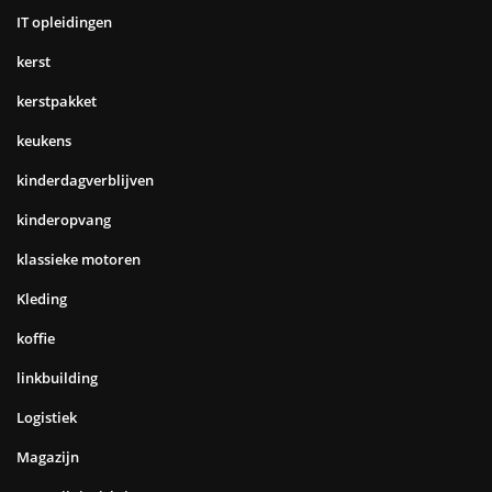
IT opleidingen
kerst
kerstpakket
keukens
kinderdagverblijven
kinderopvang
klassieke motoren
Kleding
koffie
linkbuilding
Logistiek
Magazijn