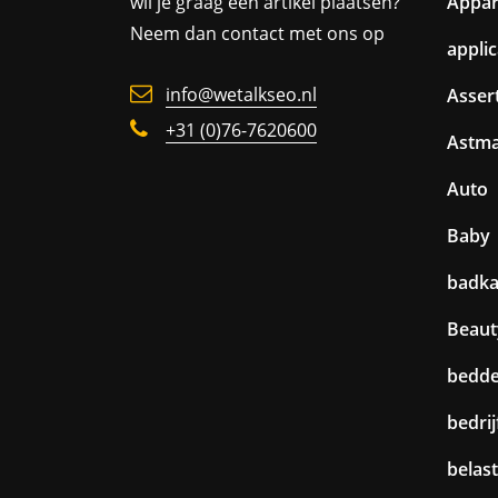
wil je graag een artikel plaatsen?
Appa
Neem dan contact met ons op
appli
info@wetalkseo.nl
Assert
+31 (0)76-7620600
Astm
Auto
Baby
badk
Beaut
bedd
bedri
belast