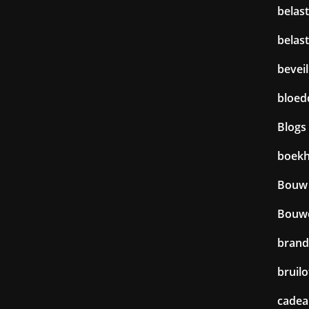
belas
belas
beveil
bloed
Blogs
boek
Bouw
Bouw
brand
bruilo
cadea