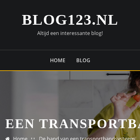
BLOG123.NL
Altijd een interessante blog!
HOME
BLOG
N EEN TRANSPORT
Home
De band van een transportbandsysteem