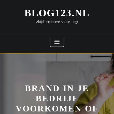
Doorgaan
naar
BLOG123.NL
inhoud
Altijd een interessante blog!
BRAND IN JE
BEDRIJF
VOORKOMEN OF