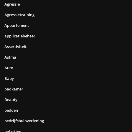
Agressie
Agressietraining
Appartement
applicatiebeheer
Assertiviteit
Astma
Auto
Baby
badkamer
Beauty
bedden
bedrijfshulpverlening
belasting