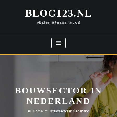
Doorgaan
naar
BLOG123.NL
inhoud
Altijd een interessante blog!
BOUWSECTOR IN
NEDERLAND
Home
Bouwsector in Nederland