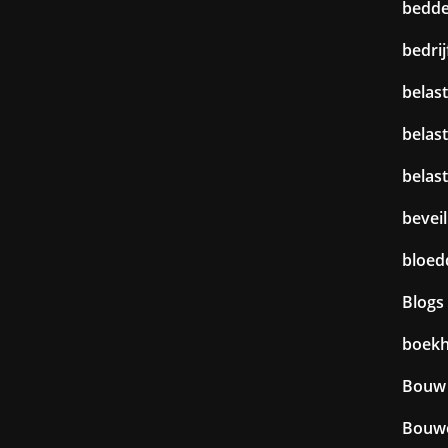
bedd
bedri
belast
belas
belas
beveil
bloed
Blogs
boek
Bouw
Bouw