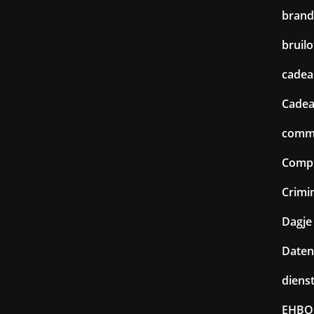
brand
bruilo
cadea
Cadea
commu
Comp
Crimin
Dagje 
Daten
diens
EHBO