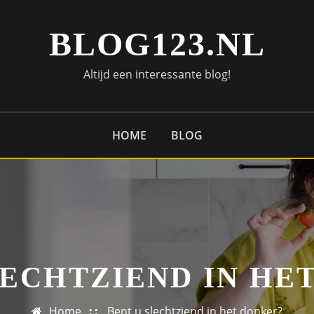
BLOG123.NL
Altijd een interessante blog!
HOME
BLOG
LECHTZIEND IN HE
Home
Bent u slechtziend in het donker?