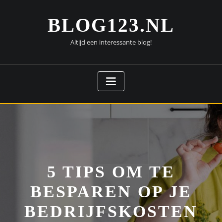
Doorgaan
naar
BLOG123.NL
inhoud
Altijd een interessante blog!
5 TIPS OM TE
BESPAREN OP JE
BEDRIJFSKOSTEN