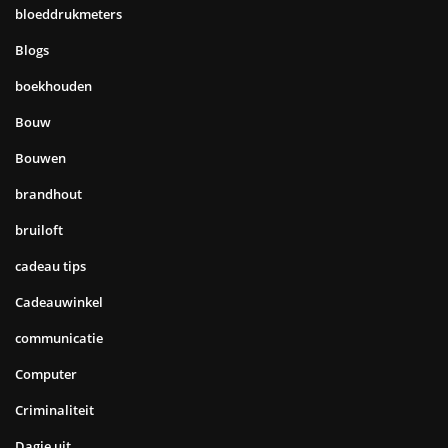
bloeddrukmeters
Blogs
boekhouden
Bouw
Bouwen
brandhout
bruiloft
cadeau tips
Cadeauwinkel
communicatie
Computer
Criminaliteit
Dagje uit