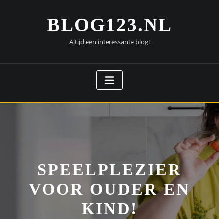
Doorgaan
naar
BLOG123.NL
inhoud
Altijd een interessante blog!
SPEELPLEZIER
VOOR OUDER EN
KIND!