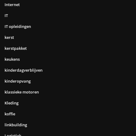
Internet
IT
IT opleidingen
kerst
kerstpakket
keukens
kinderdagverblijven
kinderopvang
klassieke motoren
Kleding
koffie
linkbuilding
Logistiek