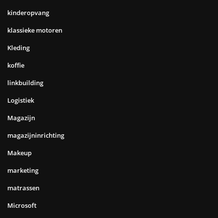
kinderopvang
klassieke motoren
Kleding
koffie
linkbuilding
Logistiek
Magazijn
magazijninrichting
Makeup
marketing
matrassen
Microsoft