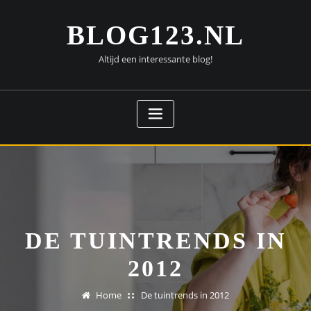
Doorgaan
naar
BLOG123.NL
inhoud
Altijd een interessante blog!
DE TUINTRENDS IN
2012
Home
De tuintrends in 2012