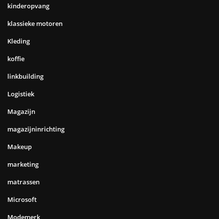
kinderopvang
klassieke motoren
Kleding
koffie
linkbuilding
Logistiek
Magazijn
magazijninrichting
Makeup
marketing
matrassen
Microsoft
Modemerk