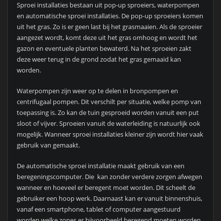
Sproei installaties bestaan uit pop-up sproeiers, waterpompen
en automatische sproei installaties. De pop-up sproeiers komen
uit het gras. Zo is er geen last bij het grasmaaien. Als de sproeier
aangezet wordt, komt deze uit het gras omhoog en wordt het
gazon en eventuele planten bewaterd. Na het sproeien zakt
deze weer terug in de grond zodat het gras gemaaid kan
worden.
Waterpompen zijn weer op te delen in bronpompen en
centrifugaal pompen. Dit verschilt per situatie, welke pomp van
toepassing is. Zo kan de tuin gesproeid worden vanuit een put
sloot of vijver. Sproeien vanuit de waterleiding is natuurlijk ook
mogelijk. Wanneer sproei installaties kleiner zijn wordt hier vaak
gebruik van gemaakt.
De automatische sproei installatie maakt gebruik van een
beregeningscomputer. Die kan zonder verdere zorgen afwegen
wanneer en hoeveel er beregent moet worden. Dit scheelt de
gebruiker een hoop werk. Daarnaast kan er vanuit binnenshuis,
vanaf een smartphone, tablet of computer aangestuurd
worden welke zones er bijvoorbeeld beregend moeten worden.